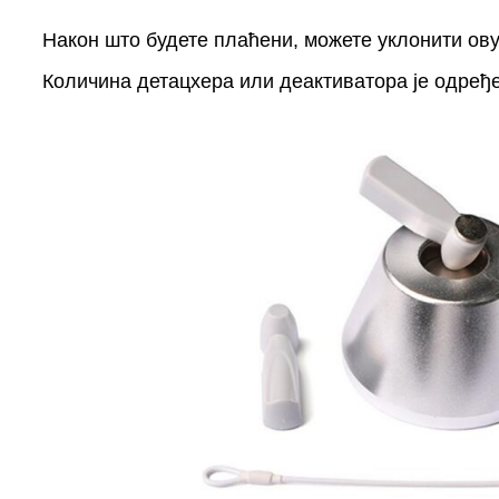
Након што будете плаћени, можете уклонити ову
Количина детацхера или деактиватора је одређе