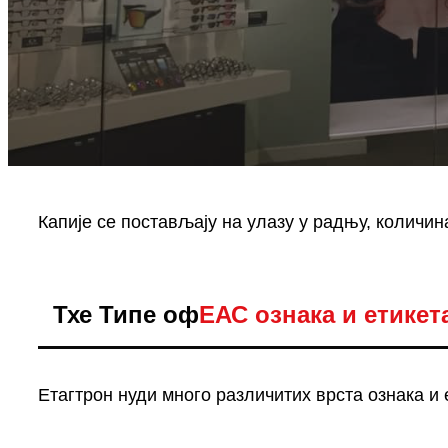
Капије се постављају на улазу у радњу, количин
Тхе Типе оф
ЕАС ознака и етикет
Етагтрон нуди много различитих врста ознака и 