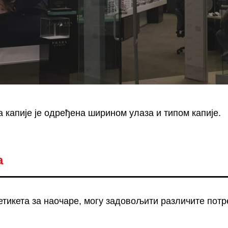
а капије је одређена ширином улаза и типом капије.
а
етикета за наочаре, могу задовољити различите потр