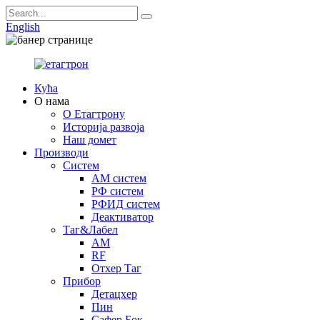
English
Кућа
О нама
О Етагтрону
Историја развоја
Наш домет
Производи
Систем
АМ систем
РФ систем
РФИД систем
Деактиватор
Таг&Лабел
AM
RF
Отхер Таг
Прибор
Детацхер
Пин
Сафер Бок