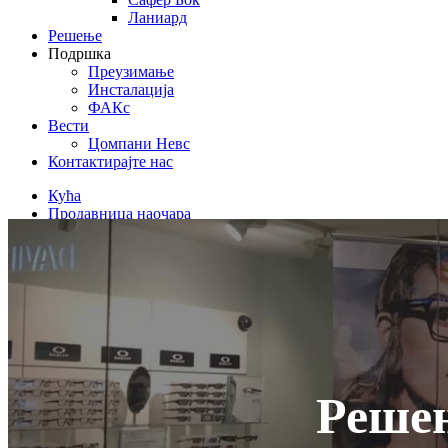
Ланиард
Решење
Подршка
Преузимање
Инсталација
ФАКс
Вести
Цомпани Невс
Контактирајте нас
Кућа
Продавница наочара
Решењ