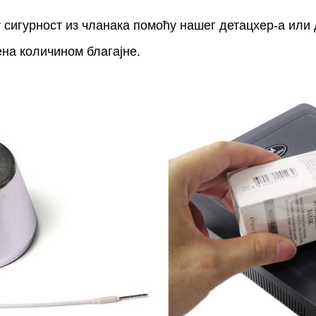
 сигурност из чланака помоћу нашег детацхер-а или 
на количином благајне.